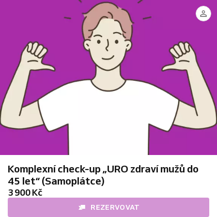
MUDr.
MUDr.
Lenka
Ondrej
Plincelnerová
Kaplán
Komplexní check-up „URO zdraví mužů do
45 let“ (Samoplátce)
3 900 Kč
REZERVOVAT