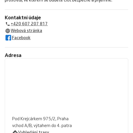
prostředí, ve kterém se budete cítit bezpečně a příjemně.
Kontaktní údaje
+420 607 207 817
Webová stránka
Facebook
Adresa
Pod Krejcárkem 975/2, Praha
vchod A/B, výtahem do 4. patra
Vyhledání trasy