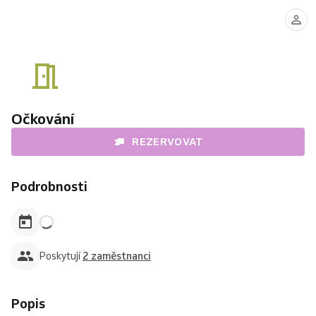
MUDr.
MUDr.
Barbora
Iva
Drobňáková,
Daniele
MPH
Očkování
REZERVOVAT
Podrobnosti
Poskytují
2 zaměstnanci
Popis