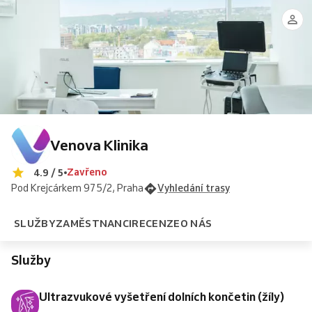
Elena
MUDr.
MUDr.
MUDr.
vyšetření
vyšetření
Sudarikova
Jan
Barbora
Lenka
dolních
dolních
Zeithaml
Drobňáková,
Plincelnerová
končetin
končetin
(žíly)
(žíly)
MPH
-
AXA
Venova Klinika
Zavřeno
4.9 / 5
Pod Krejcárkem 975/2, Praha
Vyhledání trasy
SLUŽBY
ZAMĚSTNANCI
RECENZE
O NÁS
Služby
Ultrazvukové vyšetření dolních končetin (žíly)