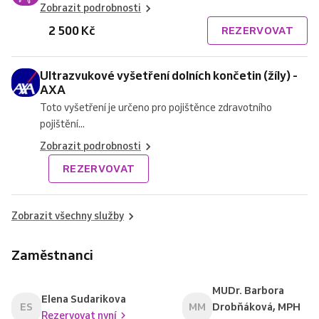
Zobrazit podrobnosti
2 500 Kč
REZERVOVAT
Ultrazvukové vyšetření dolních končetin (žíly) -
AXA
Toto vyšetření je určeno pro pojištěnce zdravotního
pojištění...
Zobrazit podrobnosti
REZERVOVAT
Zobrazit všechny služby
Zaměstnanci
MUDr. Barbora
Elena Sudarikova
ES
MM
Drobňáková, MPH
Rezervovat nyní